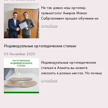
Не так давно наш ортопед-
травматолог Амиров Манас
Сабргалиевич прошел обучение на
мастер классе выдающегося врача
подробнее
из Ярославля Вавилова Максима
Александровича,...
Индивидуальные ортопедические стельки
05 November 2020
Индивидуальные ортопедические
стельки в Алматы вы можете
заказать в разных местах. Но почему
выгодно заказывать ортопедические
подробнее
стельки у нас? Потому...