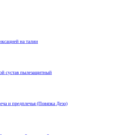
иксацией на талии
вой сустав пылезащитный
еча и предплечья (Повязка Дезо)