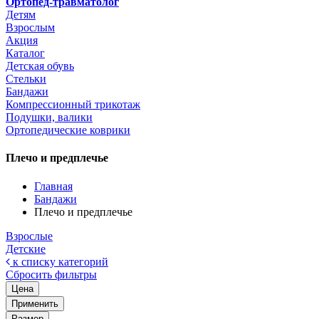
Ортопед-травматолог
Детям
Взрослым
Акция
Каталог
Детская обувь
Стельки
Бандажи
Компрессионный трикотаж
Подушки, валики
Ортопедические коврики
Плечо и предплечье
Главная
Бандажи
Плечо и предплечье
Взрослые
Детские
к списку категорий
Сбросить фильтры
Цена
Применить
Размер