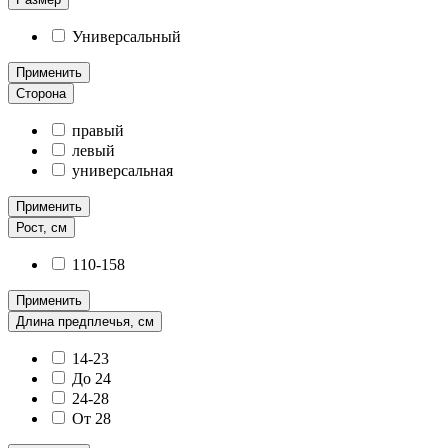
Универсальный
Применить
Сторона
правый
левый
универсальная
Применить
Рост, см
110-158
Применить
Длина предплечья, см
14-23
До 24
24-28
От 28