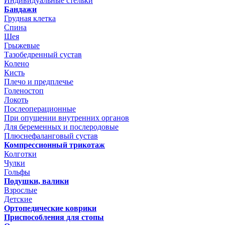
Индивидуальные стельки
Бандажи
Грудная клетка
Спина
Шея
Грыжевые
Тазобедренный сустав
Колено
Кисть
Плечо и предплечье
Голеностоп
Локоть
Послеоперационные
При опущении внутренних органов
Для беременных и послеродовые
Плюснефаланговый сустав
Компрессионный трикотаж
Колготки
Чулки
Гольфы
Подушки, валики
Взрослые
Детские
Ортопедические коврики
Приспособления для стопы