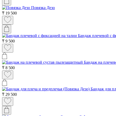
Повязка Дезо
₸
19 500
Бандаж плечевой с ф
₸
9 500
Бандаж на плече
₸
8 500
Бандаж для пл
₸
29 500