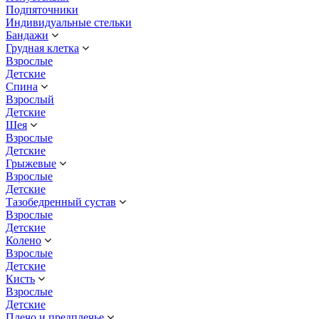
Подпяточники
Индивидуальные стельки
Бандажи
Грудная клетка
Взрослые
Детские
Спина
Взрослый
Детские
Шея
Взрослые
Детские
Грыжевые
Взрослые
Детские
Тазобедренный сустав
Взрослые
Детские
Колено
Взрослые
Детские
Кисть
Взрослые
Детские
Плечо и предплечье