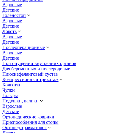
Взрослые
Детские
Голеностоп
Взрослые
Детские
Локоть
Взрослые
Детские
Послеоперационные
Взрослые
Детские
При опущении внутренних органов
Для беременных и послеродовые
Плюснефаланговый сустав
Компрессионный трикотаж
Колготки
Чулки
Гольфы
Подушки, валики
Взрослые
Детские
Ортопедические коврики
Приспособления для стопы
Ортопед-травматолог
Детям