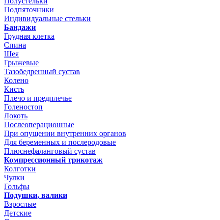
Полустельки
Подпяточники
Индивидуальные стельки
Бандажи
Грудная клетка
Спина
Шея
Грыжевые
Тазобедренный сустав
Колено
Кисть
Плечо и предплечье
Голеностоп
Локоть
Послеоперационные
При опущении внутренних органов
Для беременных и послеродовые
Плюснефаланговый сустав
Компрессионный трикотаж
Колготки
Чулки
Гольфы
Подушки, валики
Взрослые
Детские