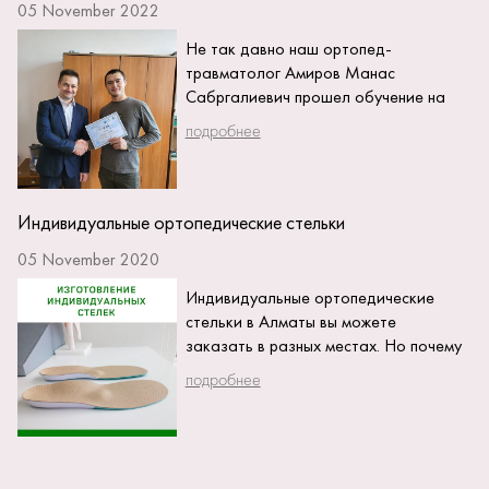
05 November 2022
Не так давно наш ортопед-
травматолог Амиров Манас
Сабргалиевич прошел обучение на
мастер классе выдающегося врача
подробнее
из Ярославля Вавилова Максима
Александровича,...
Индивидуальные ортопедические стельки
05 November 2020
Индивидуальные ортопедические
стельки в Алматы вы можете
заказать в разных местах. Но почему
выгодно заказывать ортопедические
подробнее
стельки у нас? Потому...