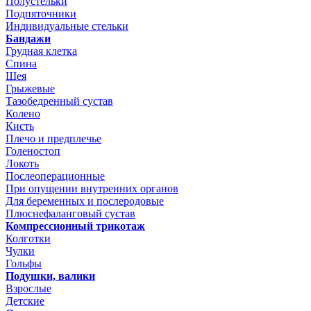
Полустельки
Подпяточники
Индивидуальные стельки
Бандажи
Грудная клетка
Спина
Шея
Грыжевые
Тазобедренный сустав
Колено
Кисть
Плечо и предплечье
Голеностоп
Локоть
Послеоперационные
При опущении внутренних органов
Для беременных и послеродовые
Плюснефаланговый сустав
Компрессионный трикотаж
Колготки
Чулки
Гольфы
Подушки, валики
Взрослые
Детские