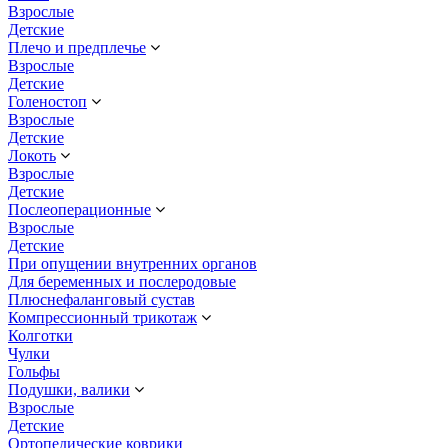
Взрослые
Детские
Плечо и предплечье
Взрослые
Детские
Голеностоп
Взрослые
Детские
Локоть
Взрослые
Детские
Послеоперационные
Взрослые
Детские
При опущении внутренних органов
Для беременных и послеродовые
Плюснефаланговый сустав
Компрессионный трикотаж
Колготки
Чулки
Гольфы
Подушки, валики
Взрослые
Детские
Ортопедические коврики