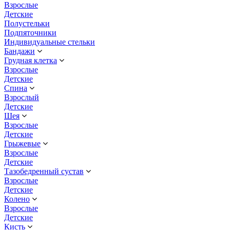
Взрослые
Детские
Полустельки
Подпяточники
Индивидуальные стельки
Бандажи
Грудная клетка
Взрослые
Детские
Спина
Взрослый
Детские
Шея
Взрослые
Детские
Грыжевые
Взрослые
Детские
Тазобедренный сустав
Взрослые
Детские
Колено
Взрослые
Детские
Кисть