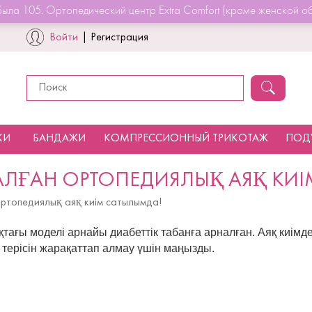
ыла 105. Ортопедический центр Extra Comfort (кроме женской об
Войти
|
Регистрация
КИ
БАНДАЖИ
КОМПРЕССИОННЫЙ ТРИКОТАЖ
ПОД
НАЛҒАН ОРТОПЕДИЯЛЫҚ АЯҚ КИ
ортопедиялық аяқ киім сатылымда!
ағы моделі арнайы диабеттік табанға арналған. Аяқ киімд
 терісін жарақаттап алмау үшін маңызды.