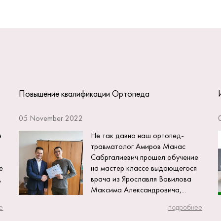
Повышение квалификации Ортопеда
05 November 2022
я
Не так давно наш ортопед-
травматолог Амиров Манас
Сабргалиевич прошел обучение
е
на мастер классе выдающегося
,
врача из Ярославля Вавилова
Максима Александровича,...
е
подробнее