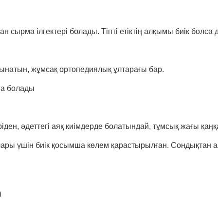
ан сырма ілгектері болады. Тіпті етіктің алқымы биік болса 
лынатын, жұмсақ ортопедиялық ұлтарағы бар.
ға болады
ріден, әдеттегі аяқ киімдерде болатындай, тұмсық жағы қаң
ары үшін биік қосымша көлем қарастырылған. Сондықтан ая
і