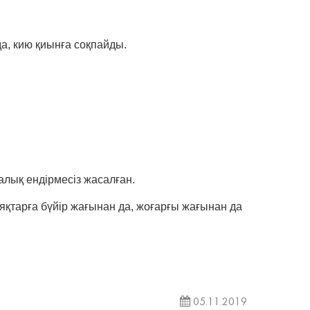
да, кию қиынға соқпайды.
қалық ендірмесіз жасалған.
қтарға бүйір жағынан да, жоғарғы жағынан да
05.11.2019