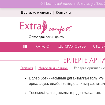
♡ Наш новый адрес: г. Алматы, ул. Жамб
Доставка и оплата
|
Контакты
КАТАЛОГ
ДЕТСКАЯ ОБУВЬ
СТЕЛЬ
ЕРЛЕРГЕ АР
Главная
Новости и новинки
Ерлерге арналған 
Ерлер ботинкасының ұлғайтылған толықтықт
орналасуы, диабет кезінде аяқтың сезімтал
Төсемесі қалың, жылы теріден жасалған.