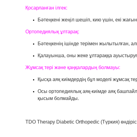
Қосарланған ілгек:
Бәтеңкені жеңіл шешіп, кию үшін, екі жағын
Ортопедиялық ұлтарақ:
Бәтеңкенің ішінде терімен жылытылған, а
Қалауынша, оны жеке ұлтараққа ауыстыру
Жұмсақ тері және қаңқалардың болмауы:
Қысқа аяқ киімдердің бұл моделі жұмсақ те
Осы ортопедиялық аяқ-киімде аяқ башпайл
қысым болмайды.
TDO Therapy Diabetic Orthopedic (Түркия) өндіріс