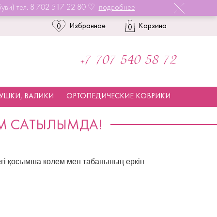
уви) тел. 8 702 517 22 80 ♡
подробнее
Избранное
Корзина
0
0
+7 707 540 58 72
УШКИ, ВАЛИКИ
ОРТОПЕДИЧЕСКИЕ КОВРИКИ
ІМ САТЫЛЫМДА!
егі қосымша көлем мен табанының еркін