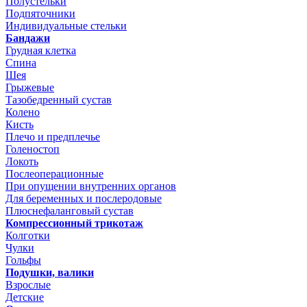
Полустельки
Подпяточники
Индивидуальные стельки
Бандажи
Грудная клетка
Спина
Шея
Грыжевые
Тазобедренный сустав
Колено
Кисть
Плечо и предплечье
Голеностоп
Локоть
Послеоперационные
При опущении внутренних органов
Для беременных и послеродовые
Плюснефаланговый сустав
Компрессионный трикотаж
Колготки
Чулки
Гольфы
Подушки, валики
Взрослые
Детские