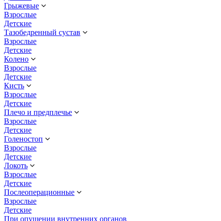
Грыжевые
Взрослые
Детские
Тазобедренный сустав
Взрослые
Детские
Колено
Взрослые
Детские
Кисть
Взрослые
Детские
Плечо и предплечье
Взрослые
Детские
Голеностоп
Взрослые
Детские
Локоть
Взрослые
Детские
Послеоперационные
Взрослые
Детские
При опущении внутренних органов