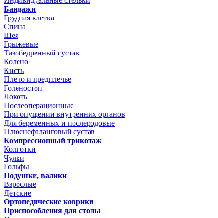
Индивидуальные стельки
Бандажи
Грудная клетка
Спина
Шея
Грыжевые
Тазобедренный сустав
Колено
Кисть
Плечо и предплечье
Голеностоп
Локоть
Послеоперационные
При опущении внутренних органов
Для беременных и послеродовые
Плюснефаланговый сустав
Компрессионный трикотаж
Колготки
Чулки
Гольфы
Подушки, валики
Взрослые
Детские
Ортопедические коврики
Приспособления для стопы