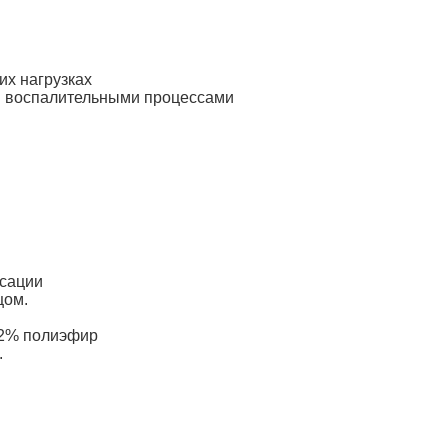
их нагрузках
я воспалительными процессами
ксации
цом.
 2% полиэфир
.