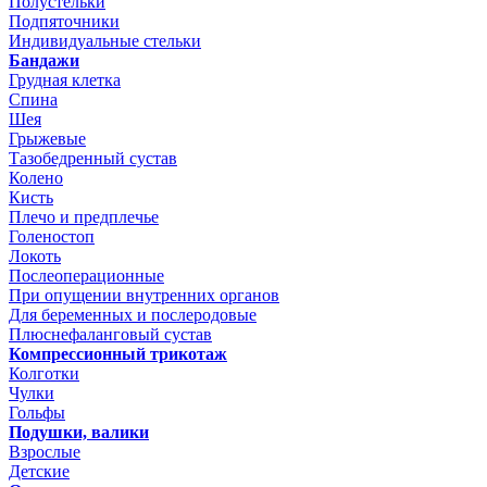
Полустельки
Подпяточники
Индивидуальные стельки
Бандажи
Грудная клетка
Спина
Шея
Грыжевые
Тазобедренный сустав
Колено
Кисть
Плечо и предплечье
Голеностоп
Локоть
Послеоперационные
При опущении внутренних органов
Для беременных и послеродовые
Плюснефаланговый сустав
Компрессионный трикотаж
Колготки
Чулки
Гольфы
Подушки, валики
Взрослые
Детские