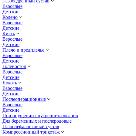
Тазобедренный сустав
Взрослые
Детские
Колено
Взрослые
Детские
Кисть
Взрослые
Детские
Плечо и предплечье
Взрослые
Детские
Голеностоп
Взрослые
Детские
Локоть
Взрослые
Детские
Послеоперационные
Взрослые
Детские
При опущении внутренних органов
Для беременных и послеродовые
Плюснефаланговый сустав
Компрессионный трикотаж