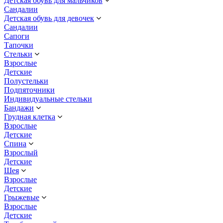
Детская обувь для мальчиков
Сандалии
Детская обувь для девочек
Сандалии
Сапоги
Тапочки
Стельки
Взрослые
Детские
Полустельки
Подпяточники
Индивидуальные стельки
Бандажи
Грудная клетка
Взрослые
Детские
Спина
Взрослый
Детские
Шея
Взрослые
Детские
Грыжевые
Взрослые
Детские