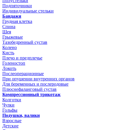
Полустельки
Подпяточники
Индивидуальные стельки
Бандажи
Грудная клетка
Спина
Шея
Грыжевые
Тазобедренный сустав
Колено
Кисть
Плечо и предплечье
Голеностоп
Локоть
Послеоперационные
При опущении внутренних органов
Для беременных и послеродовые
Плюснефаланговый сустав
Компрессионный трикотаж
Колготки
Чулки
Гольфы
Подушки, валики
Взрослые
Детские