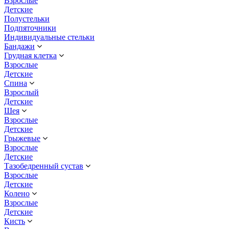
Взрослые
Детские
Полустельки
Подпяточники
Индивидуальные стельки
Бандажи
Грудная клетка
Взрослые
Детские
Спина
Взрослый
Детские
Шея
Взрослые
Детские
Грыжевые
Взрослые
Детские
Тазобедренный сустав
Взрослые
Детские
Колено
Взрослые
Детские
Кисть