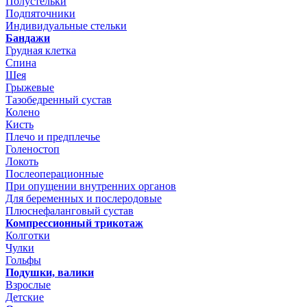
Полустельки
Подпяточники
Индивидуальные стельки
Бандажи
Грудная клетка
Спина
Шея
Грыжевые
Тазобедренный сустав
Колено
Кисть
Плечо и предплечье
Голеностоп
Локоть
Послеоперационные
При опущении внутренних органов
Для беременных и послеродовые
Плюснефаланговый сустав
Компрессионный трикотаж
Колготки
Чулки
Гольфы
Подушки, валики
Взрослые
Детские