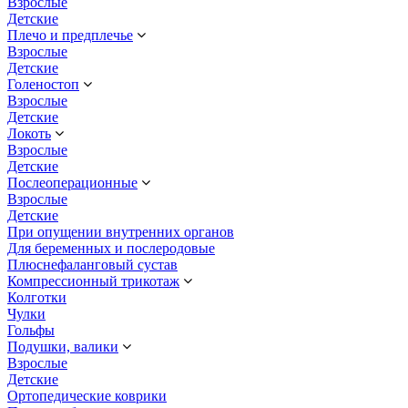
Взрослые
Детские
Плечо и предплечье
Взрослые
Детские
Голеностоп
Взрослые
Детские
Локоть
Взрослые
Детские
Послеоперационные
Взрослые
Детские
При опущении внутренних органов
Для беременных и послеродовые
Плюснефаланговый сустав
Компрессионный трикотаж
Колготки
Чулки
Гольфы
Подушки, валики
Взрослые
Детские
Ортопедические коврики